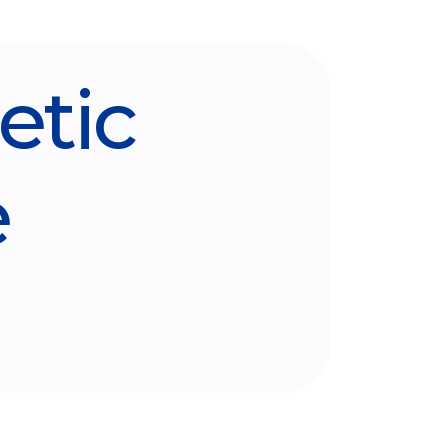
tic
e