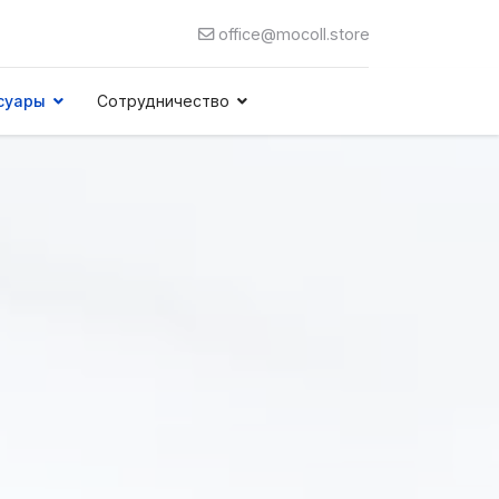
office@mocoll.store
суары
Сотрудничество