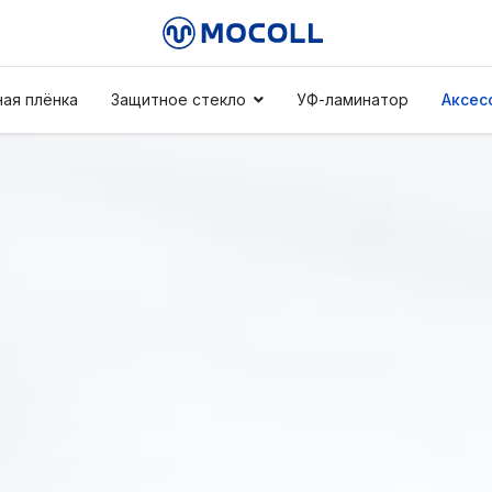
ая плёнка
Защитное стекло
УФ-ламинатор
Аксес