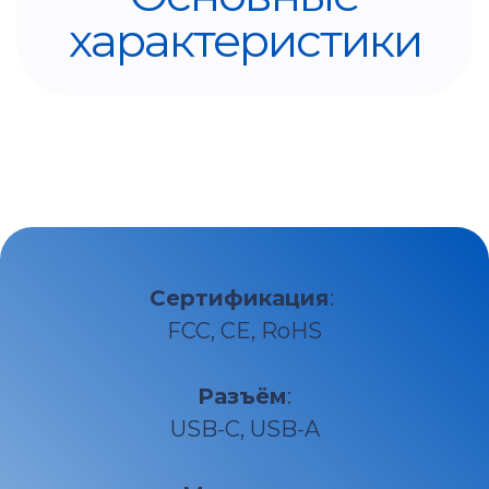
характеристики
Сертификация
:
FCC, CE, RoHS
Разъём
:
USB-C, USB-A