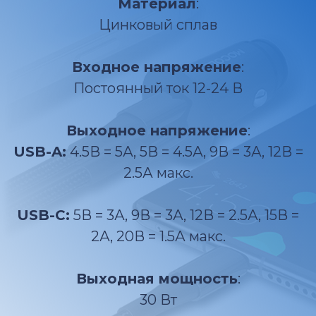
Материал
:
Цинковый сплав
Входное напряжение
:
Постоянный ток 12-24 В
Выходное напряжение
:
USB-A:
4.5В = 5А, 5В = 4.5А, 9В = 3А, 12В =
2.5А макс.
USB-C:
5В = 3А, 9В = 3А, 12В = 2.5А, 15В =
2А, 20В = 1.5А макс.
Выходная мощность
:
30 Вт