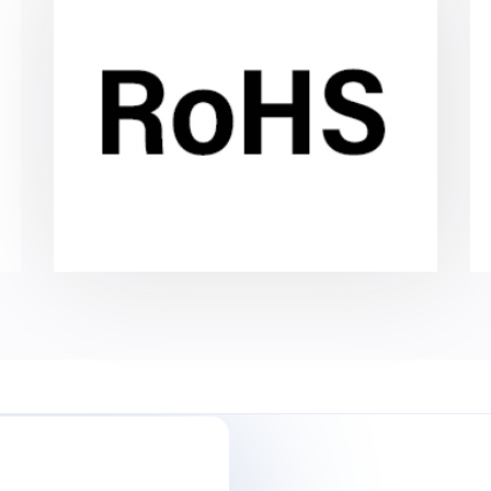
Сертификат RoHS
Сертификат RoHS подтверждает
соответствие товаров директиве
Restriction of Hazardous Substances,
которая действует с 2006 года и
ограничивает применение вредных
компонентов в электронике и
электротехнике.