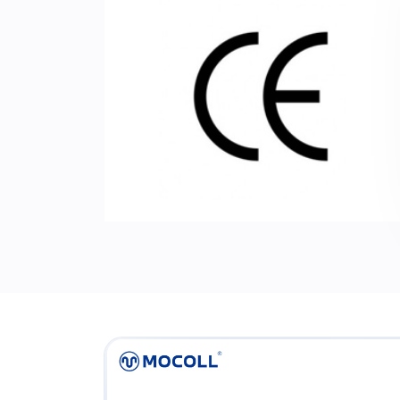
Сертификат CE
Изделие соответствует основным
требованиям директив Европейского
союза и его гармонизированным
стандартам.