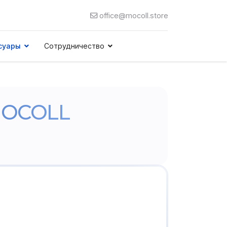
office@mocoll.store
суары
Сотрудничество
MOCOLL